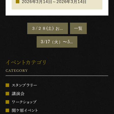
2026年3月14日～2026年3月14日
３/２８(土) お手軽、足軽ワークショップ「展示物よもやま話と和とじメモ帳作り」を開催します
一覧
3/17（火）〜5/10（日）新収蔵品展示「豊臣家ゆかりの武将 −福島正則−」を開催します
イベントカテゴリ
CATEGORY
スタンプラリー
講演会
ワークショップ
関ケ原イベント