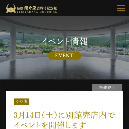
イベント情報
記念館について
EVENT
ご利用案内
お知らせ
開催終了
展示・イベント
その他
古戦場・史跡巡り
３月１４日（土）に別館売店内で
別館・周辺グルメ
イベントを開催します