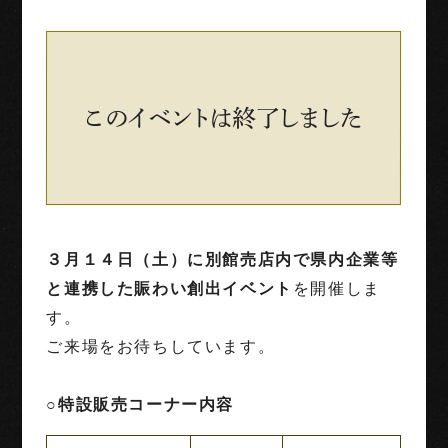
世界三大古戦場
1階映像展示予約
このイベントは終了しました
団体利用
English
Français
中文（繁体字）
中文（简化字）
３月１４日（土）に別館売店内で
県内企業等
と連携した賑わい創出イベント
を開催しま
す。
ご来場をお待ちしています。
○特設販売コーナー内容