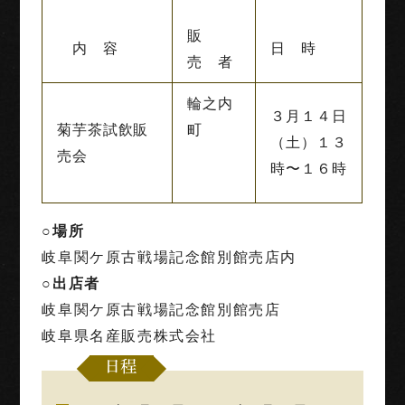
販
内 容
日 時
売 者
輪之内
３月１４日
菊芋茶試飲販
町
（土）１３
売会
時〜１６時
○場所
岐阜関ケ原古戦場記念館別館売店内
○出店者
岐阜関ケ原古戦場記念館別館売店
岐阜県名産販売株式会社
日程