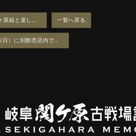
２月１日（日）「関ケ原組と楽しもう！親子で関ケ原」〜戦国時代へ いざ！出陣〜 を開催します
一覧
へ戻る
１月１１日（日）に別館売店内でイベントを開催します