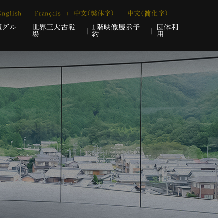
English
Français
中文（繁体字）
中文（简化字）
辺グル
世界三大古戦
1階映像展示予
団体利
場
約
用