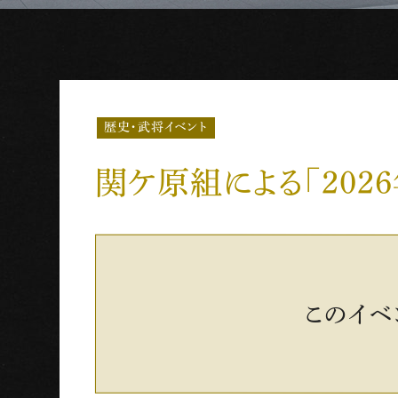
歴史・武将イベント
関ケ原組による「202
このイベ