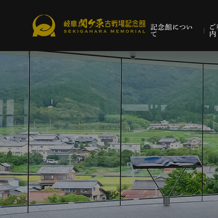
記念館につい
ご
て
内