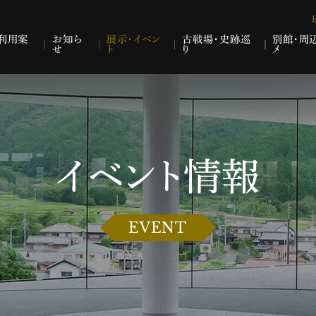
利用案
お知ら
展示・イベン
古戦場・史跡巡
別館・周
せ
ト
り
メ
イベント情報
EVENT