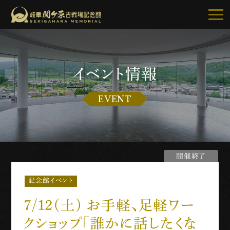
イベント情報
記念館について
EVENT
ご利用案内
お知らせ
開催終了
展示・イベント
記念館イベント
古戦場・史跡巡り
７/１２(土) お手軽、足軽ワー
別館・周辺グルメ
クショップ「誰かに話したくな