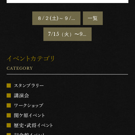
８/２(土)～９/２８(日)夏季企画「刀剣乱舞ONLINE×関ケ原〜刀剣から見る関ケ原の軌跡〜」を開催します
一覧
7/15（火）〜9/7（日）夏季企画展「星見の歴史〜戦国・江戸のスターゲイザー〜」を開催します
イベントカテゴリ
CATEGORY
スタンプラリー
講演会
ワークショップ
関ケ原イベント
歴史・武将イベント