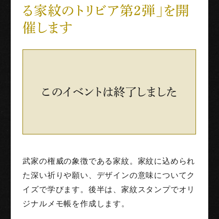
る家紋のトリビア第２弾」を開
世界三大古戦場
催します
1階映像展示予約
団体利用
このイベントは終了しました
English
Français
中文（繁体字）
中文（简化字）
武家の権威の象徴である家紋。家紋に込められ
た深い祈りや願い、デザインの意味についてク
イズで学びます。後半は、家紋スタンプでオリ
ジナルメモ帳を作成します。