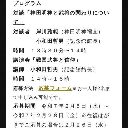
プログラム
対談「神田明神と武将の関わりについ
て」
対談者 岸川雅範
（神田明神禰宜）
小和田哲男
（記念館館長）
時間
１３時３０分〜１４時
講演会「戦国武将と信仰」
講師
小和田哲男
（記念館館長）
時間
１４時～１５時
応募フォーム
応募方法
※お一人様2名ま
で申し込み可能です。
応募期間
令和７年２月５日（水）～
令和７年２月２８日（金）※往復はが
きでご応募の場合は２月２６日（水）