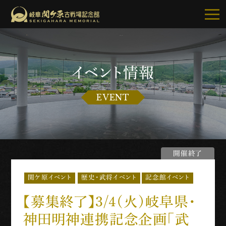
イベント情報
記念館について
EVENT
ご利用案内
お知らせ
開催終了
展示・イベント
歴史・武将イベント
記念館イベント
関ケ原イベント
古戦場・史跡巡り
【募集終了】3/4(火)岐阜県・
別館・周辺グルメ
神田明神連携記念企画「武