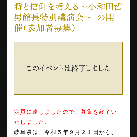
将と信仰を考える〜小和田哲
世界三大古戦場
男館長特別講演会〜」の開
催（参加者募集）
1階映像展示予約
団体利用
English
Français
中文（繁体字）
中文（简化字）
このイベントは終了しました
定員に達しましたので、募集を終了い
たしました。
岐阜県は、令和５年９月２１日から、