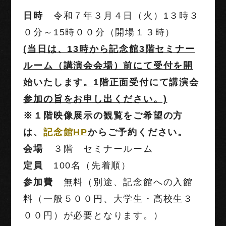
日時
令和７年３月４日（火）1３時３
０分～15時００分（開場１３時）
(当日は、13時から記念館3階セミナー
ルーム（講演会会場）前にて受付を開
始いたします。1階正面受付にて講演会
参加の旨をお申し出ください。)
※１階映像展示の観覧をご希望の方
は、
記念館HP
からご予約ください。
会場
３階 セミナールーム
定員
100名（先着順）
参加費
無料（別途、記念館への入館
料（一般５００円、大学生・高校生３
００円）が必要となります。）