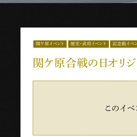
歴史・武将イベント
記念館イベ
関ケ原イベント
関ケ原合戦の日オリ
このイベ