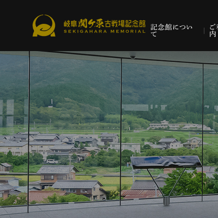
記念館につい
ご
て
内