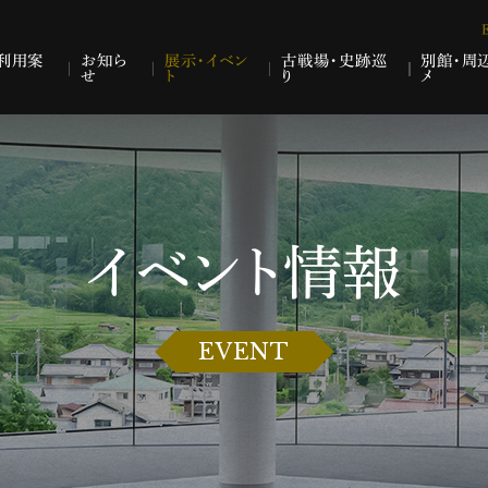
利用案
お知ら
展示・イベン
古戦場・史跡巡
別館・周
せ
ト
り
メ
イベント情報
EVENT