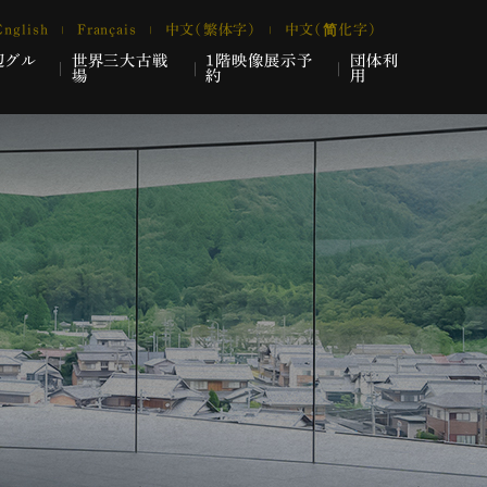
English
Français
中文（繁体字）
中文（简化字）
辺グル
世界三大古戦
1階映像展示予
団体利
場
約
用