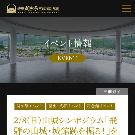
イベント情報
記念館について
EVENT
ご利用案内
お知らせ
開催終了
展示・イベント
歴史・武将イベント
記念館イベント
関ケ原イベント
古戦場・史跡巡り
2/8(日)山城シンポジウム「飛
別館・周辺グルメ
騨の山城・城館跡を掘る！」を