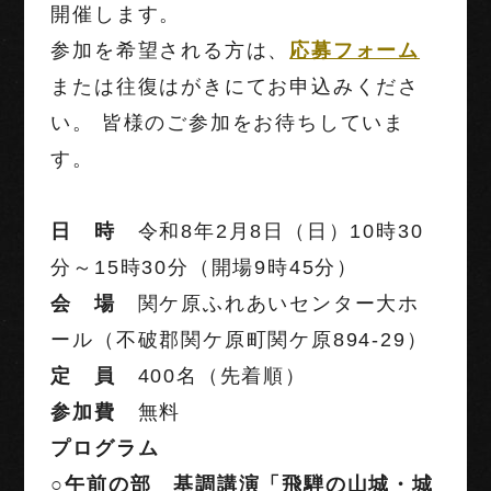
開催します。
参加を希望
される方は、
応募フォーム
または往復はがきにてお申込みくださ
い。 皆様のご参加をお待ちしていま
す。
日 時
令和8年2月8日（日）10時30
分～15時30分（開場9時45分）
会 場
関ケ原ふれあいセンター大ホ
ール（不破郡関ケ原町関ケ原894-29）
定 員
400名（先着順）
参加費
無料
プログラム
○午前の部 基調講演「飛騨の山城・城