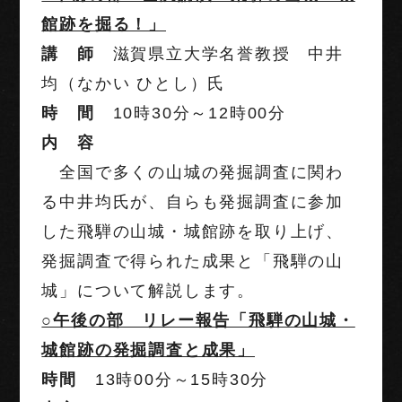
館跡を掘る！」
講 師
滋賀県立大学名誉教授 中井
均（なかい ひとし）氏
時 間
10時30分～12時00分
内 容
全国で多くの山城の発掘調査に関わ
る中井均氏が、自らも発掘調査に参加
した飛騨の山城・城館跡を取り上げ、
発掘調査で得られた成果と「飛騨の山
城」について解説します。
○午後の部 リレー報告「飛騨の山城・
城館跡の発掘調査と成果」
時間
13時00分～15時30分