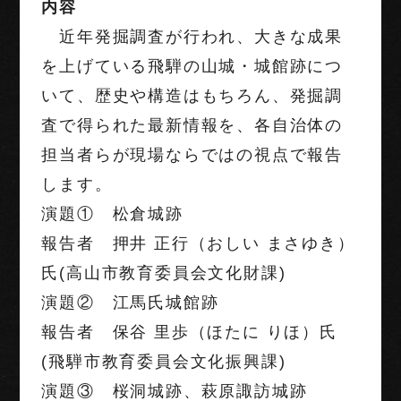
内容
近年発掘調査が行われ、大きな成果
を上げている飛騨の山城・城館跡につ
いて、歴史や構造はもちろん、発掘調
査で得られた最新情報を、各自治体の
担当者らが現場ならではの視点で報告
します。
演題① 松倉城跡
報告者 押井 正行（おしい まさゆき）
氏(高山市教育委員会文化財課)
演題② 江馬氏城館跡
報告者 保谷 里歩（ほたに りほ）氏
(飛騨市教育委員会文化振興課)
演題③ 桜洞城跡、萩原諏訪城跡