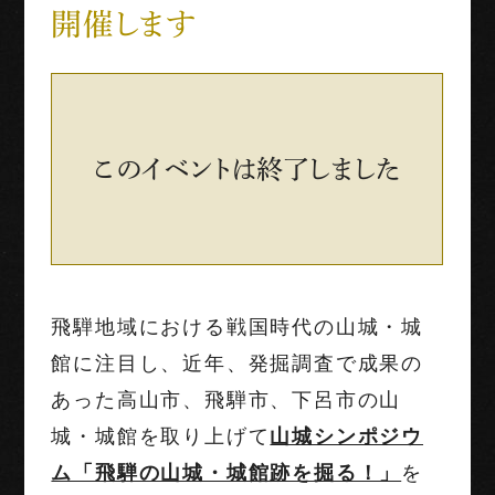
開催します
世界三大古戦場
1階映像展示予約
団体利用
このイベントは終了しました
English
Français
中文（繁体字）
中文（简化字）
飛騨地域における戦国時代の山城・城
館に注目し、近年、発掘調査で成果の
あった高山市、飛騨市、下呂市の山
城・城館を取り上げて
山城シンポジウ
ム「飛騨の山城・城館跡を掘る！」
を