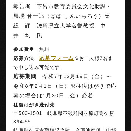
報告者 下呂市教育委員会文化財課・
馬場 伸一郎（ばば しんいちろう）氏
総 評 滋賀県立大学名誉教授 中
井 均 氏
参加費用
無料
応募フォー
ム
応募方法
※お一人様2名ま
で申し込み可能です。
応募期間
令和7年12月19日（金）～
令和8年2月1日（日）※往復はがきで応
募の場合は1月30日（金）必着
往復はがき送付先
〒503-1501 岐阜県不破郡関ケ原町関ケ原
894-55
岐阜関ケ原古戦場記念館 企画連携係「山城