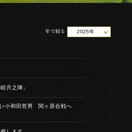
年で絞る
2025年
6睦月之陣」
也×小和田哲男 関ヶ原合戦へ
開催します