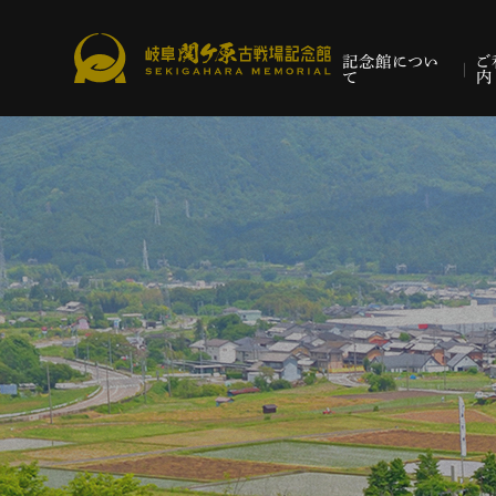
記念館につい
ご
て
内