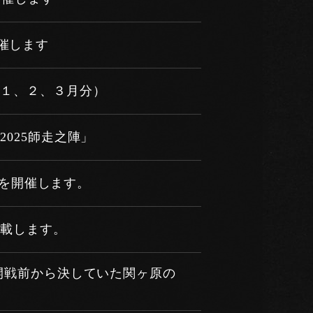
開催します
（１、２、３月分）
025師走之陣」
ョップを開催します。
掲載します。
開戦前から決していた関ヶ原の