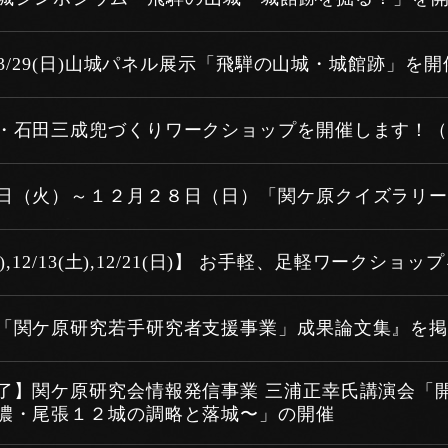
)～3/29(日)山城パネル展示「飛騨の山城・城館跡」を
・石田三成兜づくりワークショップを開催します！
日（火）～１２月２８日（日）「関ケ原クイズラリー2
(土),12/13(土),12/21(日)】 お手軽、足軽ワークシ
「関ケ原研究若手研究者支援事業」成果論文集』を
了】関ケ原研究会情報発信事業 三浦正幸氏講演会「
濃・尾張１２城の調略と落城〜」の開催