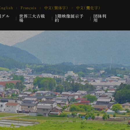
English
Français
中文（繁体字）
中文（简化字）
辺グル
世界三大古戦
1階映像展示予
団体利
場
約
用