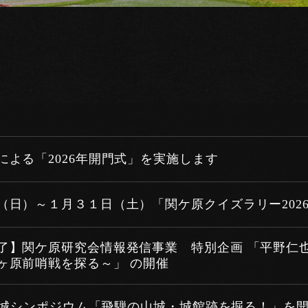
による「2026年開門式」を実施します
（日）～１月３１日（土）「関ケ原クイズラリー202
了】関ケ原研究会情報発信事業 特別企画 「平野仁
ヶ原前哨戦を探る～」 の開催
日)山城シンポジウム「飛騨の山城・城館跡を掘る！」を