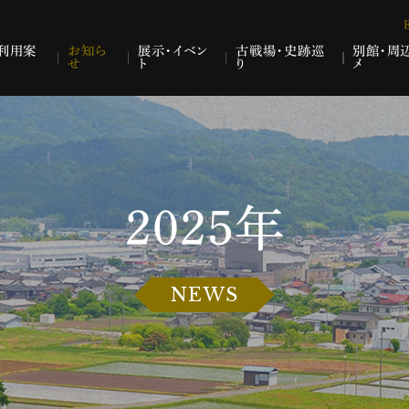
利用案
お知ら
展示・イベン
古戦場・史跡巡
別館・周
せ
ト
り
メ
2025年
NEWS