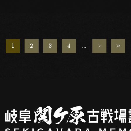
1
2
3
4
...