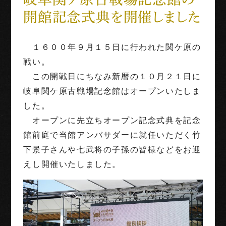
開館記念式典を開催しました
世界三大古戦場
1階映像展示予約
１６００年９月１５日に行われた関ケ原の
戦い。
団体利用
この開戦日にちなみ新暦の１０月２１日に
岐阜関ケ原古戦場記念館はオープンいたしま
English
した。
Français
中文（繁体字）
中文（简化字）
オープンに先立ちオープン記念式典を記念
館前庭で当館アンバサダーに就任いただく竹
下景子さんや七武将の子孫の皆様などをお迎
えし開催いたしました。