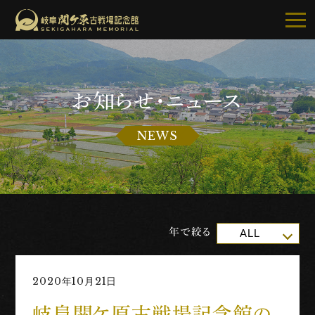
お知らせ・ニュース
記念館について
NEWS
ご利用案内
お知らせ
展示・イベント
年で絞る
ALL
古戦場・史跡巡り
2020年10月21日
別館・周辺グルメ
岐阜関ケ原古戦場記念館の