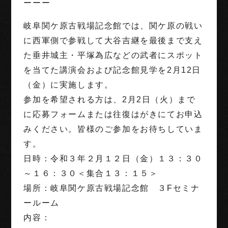
ーーー
岐阜関ケ原古戦場記念館では、関ケ原の戦い
に西軍側で参戦して大谷吉継を最後まで支え
た垂井城主・平塚為広などの武者にスポット
を当てた講演会および記念館見学を2月12日
（金）に実施します。
参加を希望される方は、2月2日（火）まで
に応募フォームまたは往復はがきにてお申込
みください。皆様のご参加をお待ちしていま
す。
日時：令和３年２月１２日（金）１３：３０
～１６：３０＜集合１３：１５＞
場所：岐阜関ケ原古戦場記念館 ３Fセミナ
ールーム
内容：