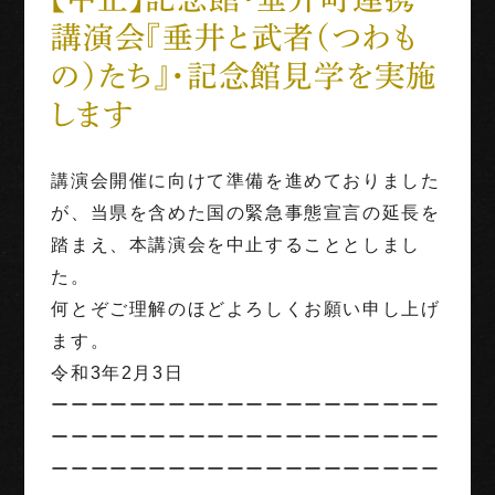
講演会『垂井と武者（つわも
世界三大古戦場
の）たち』・記念館見学を実施
1階映像展示予約
します
団体利用
講演会開催に向けて準備を進めておりました
が、当県を含めた国の緊急事態宣言の延長を
English
Français
中文（繁体字）
中文（简化字）
踏まえ、本講演会を中止することとしまし
た。
何とぞご理解のほどよろしくお願い申し上げ
ます。
令和3年2月3日
ーーーーーーーーーーーーーーーーーーーー
ーーーーーーーーーーーーーーーーーーーー
ーーーーーーーーーーーーーーーーーーーー