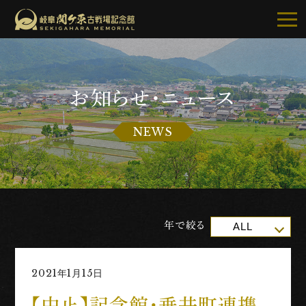
お知らせ・ニュース
記念館について
NEWS
ご利用案内
お知らせ
展示・イベント
年で絞る
ALL
古戦場・史跡巡り
2021年1月15日
別館・周辺グルメ
【中止】記念館・垂井町連携