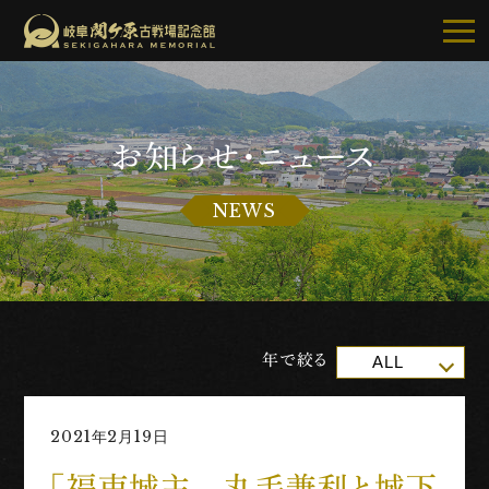
お知らせ・ニュース
記念館について
NEWS
ご利用案内
お知らせ
展示・イベント
年で絞る
ALL
古戦場・史跡巡り
2021年2月19日
別館・周辺グルメ
「福束城主 丸毛兼利と城下