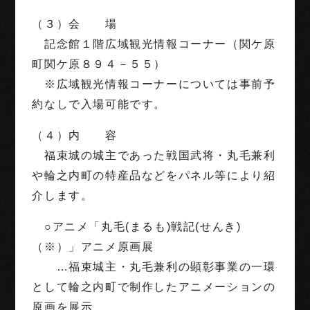
（３）会 場
記念館１階広域観光情報コーナー（関ケ原
町関ケ原８９４－５５）
※広域観光情報コーナーについては事前予
約なしで入場可能です。
（４）内 容
福束城の城主であった戦国武将・丸毛兼利
や輪之内町の特産品などをパネル等により紹
介します。
○アニメ「丸毛(まるも)戦記(せんき)
（※）」アニメ原画展
…福束城主・丸毛兼利の顕彰事業の一環
として輪之内町で制作したアニメーションの
原画を展示