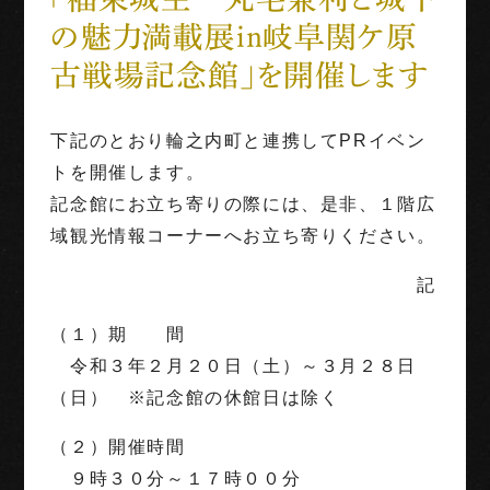
の魅力満載展in岐阜関ケ原
世界三大古戦場
古戦場記念館」を開催します
1階映像展示予約
下記のとおり輪之内町と連携してPRイベン
団体利用
トを開催します。
記念館にお立ち寄りの際には、是非、１階広
English
Français
中文（繁体字）
中文（简化字）
域観光情報コーナーへお立ち寄りください。
記
（１）期 間
令和３年２月２０日（土）～３月２８日
（日） ※記念館の休館日は除く
（２）開催時間
９時３０分～１７時００分