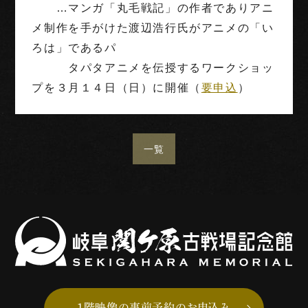
…マンガ「丸毛戦記」の作者でありアニ
メ制作を手がけた渡辺浩行氏がアニメの「い
ろは」であるパ
タパタアニメを伝授するワークショッ
プを３月１４日（日）に開催（
要申込
）
一覧
1階映像の事前予約のお申込み