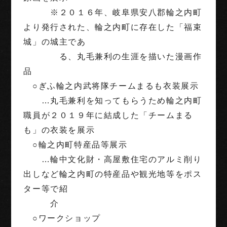
※２０１６年、岐阜県安八郡輪之内町
より発行された、輪之内町に存在した「福束
城」の城主であ
る、丸毛兼利の生涯を描いた漫画作
品
○ぎふ輪之内武将隊チームまるも衣装展示
…丸毛兼利を知ってもらうため輪之内町
職員が２０１９年に結成した「チームまる
も」の衣装を展示
○輪之内町特産品等展示
…輪中文化財・高屋敷住宅のアルミ削り
出しなど輪之内町の特産品や観光地等をポス
ター等で紹
介
○ワークショップ