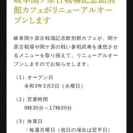
館カフェがリニューアルオー
世界三大古戦場
プンします
1階映像展示予約
岐阜関ケ原古戦場記念館別館カフェが、関ケ
団体利用
原古戦場や関ケ原の戦い参戦武将を連想させ
るメニューを取り揃えて、リニューアルオー
English
Français
中文（繁体字）
中文（简化字）
プンしますのでお知らせします。
（1）オープン日
令和3年3月2日（火曜日）
（2）営業時間
9時30分～17時00分
（3）休業日
・毎週月曜日（祝日の場合は翌平日）