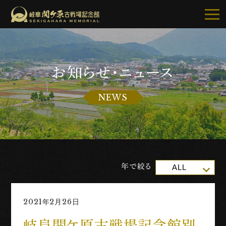
お知らせ・ニュース
記念館について
NEWS
ご利用案内
お知らせ
展示・イベント
年で絞る
ALL
古戦場・史跡巡り
2021年2月26日
別館・周辺グルメ
岐阜関ケ原古戦場記念館別