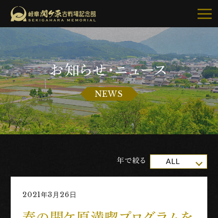
お知らせ・ニュース
記念館について
NEWS
ご利用案内
お知らせ
展示・イベント
年で絞る
ALL
古戦場・史跡巡り
2021年3月26日
別館・周辺グルメ
春の関ケ原満喫プログラムを