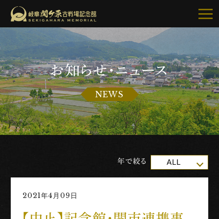
お知らせ・ニュース
記念館について
NEWS
ご利用案内
お知らせ
展示・イベント
年で絞る
ALL
古戦場・史跡巡り
2021年4月09日
別館・周辺グルメ
【中止】記念館・関市連携事