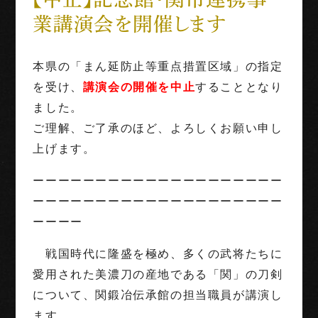
業講演会を開催します
世界三大古戦場
1階映像展示予約
本県の「まん延防止等重点措置区域」の指定
を受け、
講演会の開催を中止
することとなり
団体利用
ました。
ご理解、ご了承のほど、よろしくお願い申し
English
上げます。
Français
中文（繁体字）
中文（简化字）
ーーーーーーーーーーーーーーーーーーーー
ーーーーーーーーーーーーーーーーーーーー
ーーーー
戦国時代に隆盛を極め、多くの武将たちに
愛用された美濃刀の産地である「関」の刀剣
について、関鍛冶伝承館の担当職員が講演し
ます。