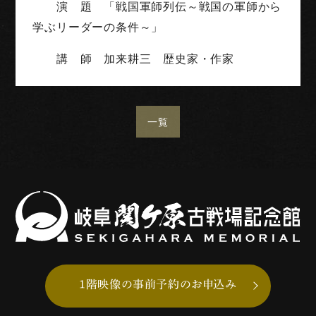
演 題 「戦国軍師列伝～戦国の軍師から
学ぶリーダーの条件～」
講 師 加来耕三 歴史家・作家
一覧
1階映像の事前予約のお申込み