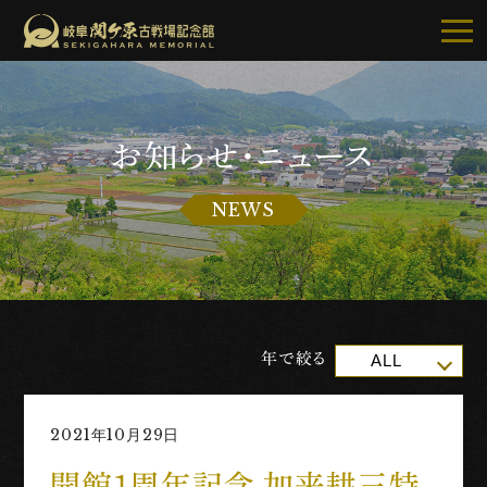
お知らせ・ニュース
記念館について
NEWS
ご利用案内
お知らせ
展示・イベント
年で絞る
ALL
古戦場・史跡巡り
2021年10月29日
別館・周辺グルメ
開館１周年記念 加来耕三特