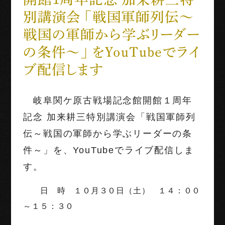
別講演会 「戦国軍師列伝～
世界三大古戦場
戦国の軍師から学ぶリーダー
1階映像展示予約
の条件～」 をYouTubeでライ
ブ配信します
団体利用
岐阜関ケ原古戦場記念館開館１周年
English
Français
中文（繁体字）
中文（简化字）
記念 加来耕三特別講演会「戦国軍師列
伝～戦国の軍師から学ぶリーダーの条
件～」を、YouTubeでライブ配信しま
す。
日 時 １０月３０日（土） １４：００
～１５：３０