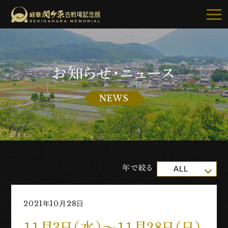
お知らせ・ニュース
記念館について
NEWS
ご利用案内
お知らせ
展示・イベント
年で絞る
ALL
古戦場・史跡巡り
2021年10月28日
別館・周辺グルメ
１１月３日（水）～１１月２８日（日）