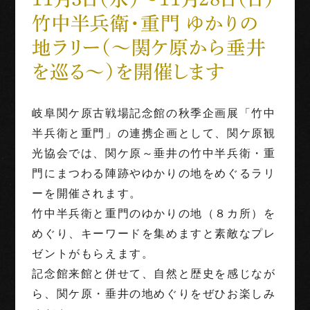
竹中半兵衛・重門 ゆかりの
世界三大古戦場
地ラリー（～関ケ原から垂井
1階映像展示予約
を巡る～）を開催します
団体利用
岐阜関ケ原古戦場記念館の秋季企画展「竹中
半兵衛と重門」の連携企画として、関ケ原観
English
Français
中文（繁体字）
中文（简化字）
光協会では、関ケ原～垂井の竹中半兵衛・重
門にまつわる陣跡やゆかりの地をめぐるラリ
ーを開催されます。
竹中半兵衛と重門のゆかりの地（８カ所）を
めぐり、キーワードを集めますと素敵なプレ
ゼントがもらえます。
記念館来館と併せて、自然と歴史を感じなが
ら、関ケ原・垂井の地めぐりをぜひお楽しみ