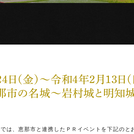
２４日（金）～令和４年２月１３日
恵那市の名城～岩村城と明知
館では、恵那市と連携したＰＲイベントを下記のと