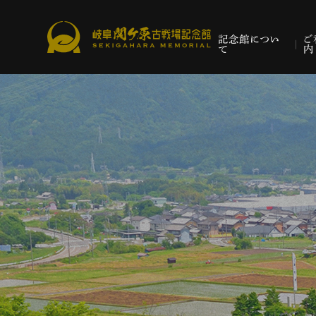
記念館につい
ご
て
内