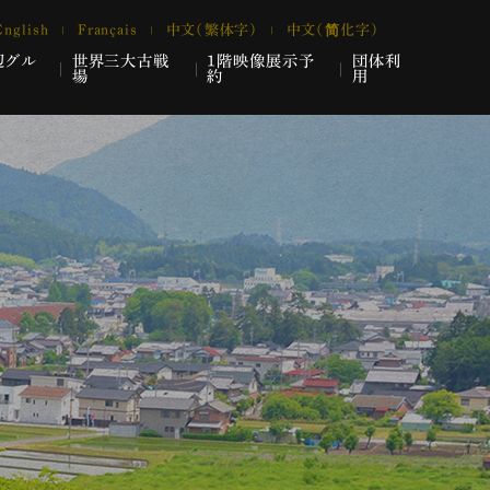
English
Français
中文（繁体字）
中文（简化字）
辺グル
世界三大古戦
1階映像展示予
団体利
場
約
用