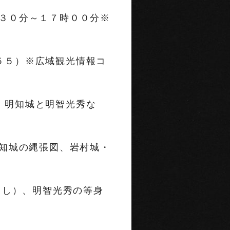
３０分～１７時００分※
５５）※広域観光情報コ
、明知城と明智光秀な
。
知城の縄張図、岩村城・
ろし）、明智光秀の等身