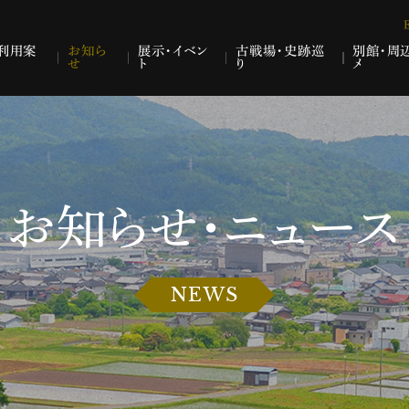
利用案
お知ら
展示・イベン
古戦場・史跡巡
別館・周
せ
ト
り
メ
お知らせ・ニュース
NEWS