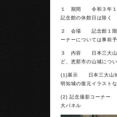
１ 期間 令和３年１
記念館の休館日は除く
２ 会場 記念館１階
ーナーについては事前
３ 内容 日本三大山
ど、恵那市の山城につ
(1)展示 日本三大山
明知城の復元イラスト
(2) 記念撮影コーナ
大パネル