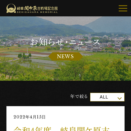
お知らせ・ニュース
記念館について
NEWS
ご利用案内
お知らせ
展示・イベント
年で絞る
ALL
古戦場・史跡巡り
2022年4月15日
別館・周辺グルメ
令和４年度 岐阜関ケ原古