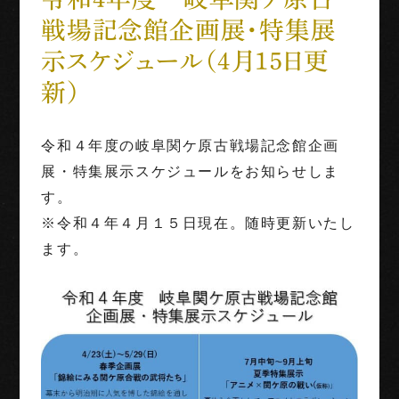
戦場記念館企画展・特集展
世界三大古戦場
示スケジュール（４月１５日更
1階映像展示予約
新）
団体利用
令和４年度の岐阜関ケ原古戦場記念館企画
展・特集展示スケジュールをお知らせしま
English
Français
中文（繁体字）
中文（简化字）
す。
※令和４年４月１５日現在。随時更新いたし
ます。