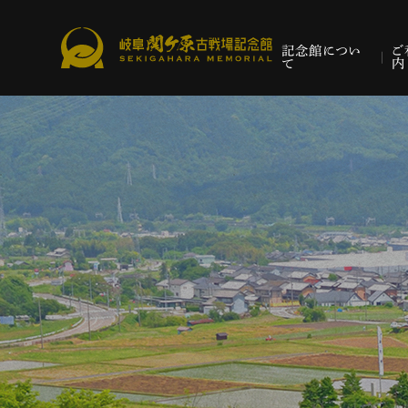
記念館につい
ご
て
内