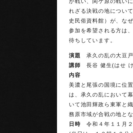
が戦い、関ケ原の戦い
れざる決戦の地につい
史民俗資料館）が、な
参加を希望される方は
待ちしています。
演題
承久の乱の大豆戸
講師
長谷 健生(はせ 
内容
美濃と尾張の国境に位
は、承久の乱において幕
いて池田輝政ら東軍と
務原市域が合戦の地と
日時
令和４年１１月２