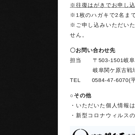
※往復はがきでお申し
※1枚のハガキで
2名ま
※ご申し込みいただい
せん。
〇お問い合わせ先
担当 〒503-1501岐
岐阜関ケ原古戦場記
TEL 0584-47-60
○その他
・いただいた個人情報
・新型コロナウィルス