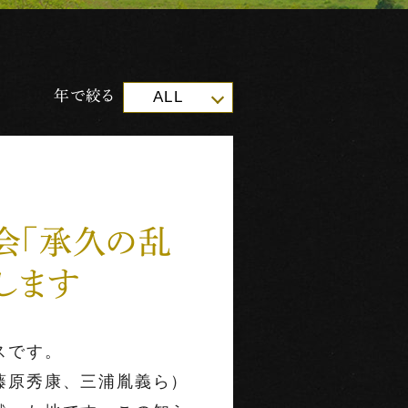
年で絞る
ALL
演会「承久の乱
します
スです。
藤原秀康、三浦胤義ら）