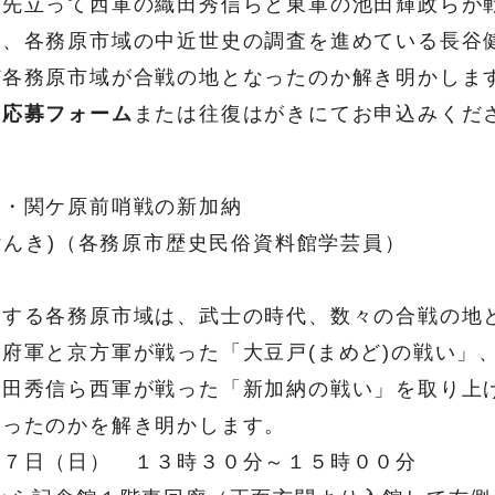
に先立って西軍の織田秀信らと東軍の池田輝政らが
て、各務原市域の中近世史の調査を進めている長谷
ぜ各務原市域が合戦の地となったのか解き明かしま
、
応募フォーム
または往復はがきにてお申込みくだ
・関ケ原前哨戦の新加納
けんき)（各務原市歴史民俗資料館学芸員）
置する各務原市域は、武士の時代、数々の合戦の地
府軍と京方軍が戦った「大豆戸(まめど)の戦い」
織田秀信ら西軍が戦った「新加納の戦い」を取り上
なったのかを解き明かします。
７日（日） １３時３０分～１５時００分