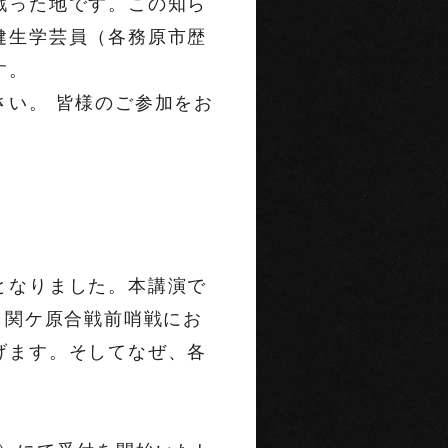
戦った地です。この知ら
健生学芸員（各務原市歴
す。
さい。 皆様のご参加をお
となりました。本講演で
、関ケ原合戦前哨戦にお
げます。そしてなぜ、各