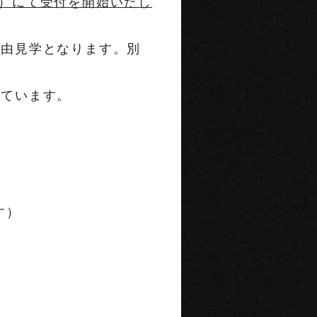
側）にて受付を開始いたし
自由見学となります。別
しています。
す）