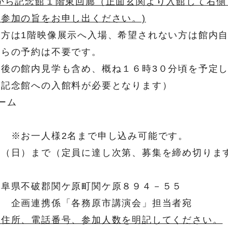
から記念館１階東回廊（正面玄関より入館して右
参加の旨をお申し出ください。)
方は1階映像展示へ入場、希望されない方は館内
からの予約は不要です。
後の館内見学も含め、概ね１６時3０分頃を予定
記念館への入館料が必要となります）
ーム
ーム
※お一人様2名まで申し込み可能です。
（日）まで（定員に達し次第、募集を締め切りま
岐阜県不破郡関ケ原町関ケ原８９４－５５
館 企画連携係「各務原市講演会」担当者宛
、住所、電話番号、参加人数を明記してください。