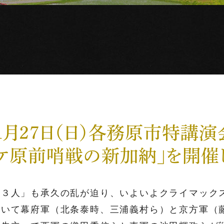
１月２７日（日）各務原市特講
ケ原前哨戦の新加納」を開催
１３人」も承久の乱が迫り、いよいよクライマック
おいて幕府軍（北条泰時、三浦義村ら）と京方軍（