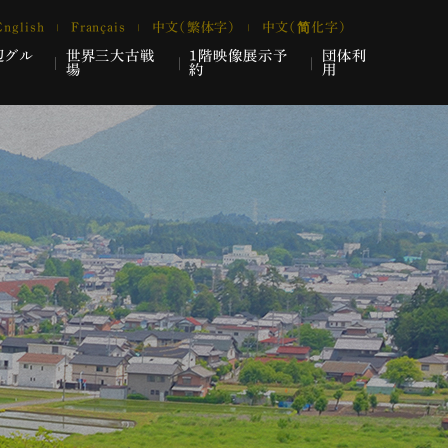
English
Français
中文（繁体字）
中文（简化字）
辺グル
世界三大古戦
1階映像展示予
団体利
場
約
用