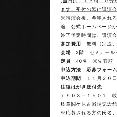
(当日は、１３時１０分
ます。受付の際に講演会
※講演会後、希望される
途、公式ホームページ
終了予定時間は、講演会
参加費用
無料（別途、
会場
3階 セミナール
定員
40名 ※先着順
申込方法 応募フォ
申込期間
１１月２０日
往復はがき送付先
〒５０３－１５０１ 
岐阜関ケ原古戦場記念
※応募される方の氏名