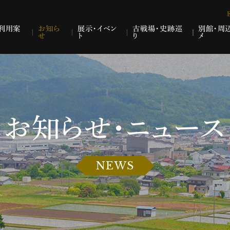
利用案
お知ら
展示・イベン
古戦場・史跡巡
別館・周
せ
ト
り
メ
お知らせ・ニュース
NEWS