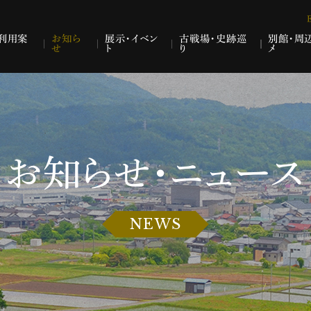
利用案
お知ら
展示・イベン
古戦場・史跡巡
別館・周
せ
ト
り
メ
お知らせ・ニュース
NEWS