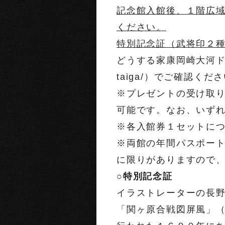
記念館入館後、１階広
ください。
特別記念証（武将印２
どうする家康岡崎大河ドラマ館で
taiga/）でご確認くだ
※プレゼントの受け取
可能です。なお、いず
※各入館券１セットに
※両館の年間パスポー
に限りがありますので
○特別記念証
イラストレーターの長
「関ヶ原合戦図屏風」