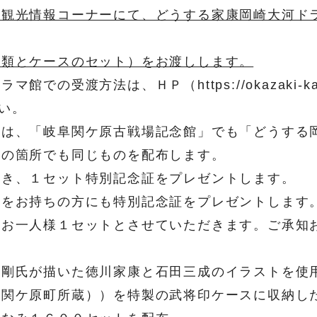
域観光情報コーナーにて、どうする家康岡崎大河ド
種類とケースのセット）をお渡しします。
の受渡方法は、ＨＰ（https://okazaki-kanko.
さい。
りは、「岐阜関ケ原古戦場記念館」でも「どうする
れの箇所でも同じものを配布します。
つき、１セット特別記念証をプレゼントします。
トをお持ちの方にも特別記念証をプレゼントします
、お一人様１セットとさせていただきます。ご承知
野剛氏が描いた徳川家康と石田三成のイラストを使
（関ケ原町所蔵））を特製の武将印ケースに収納し