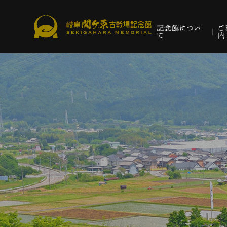
記念館につい
ご
て
内