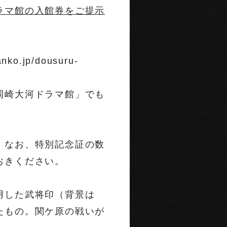
ラマ館の入館券をご提示
jp/dousuru-
岡崎大河ドラマ館」でも
。なお、特別記念証の数
おきください。
用した武将印（背景は
たもの。関ケ原の戦いが