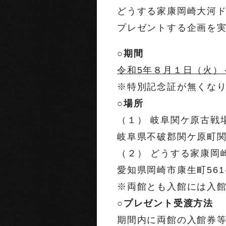
どうする家康岡崎大河
プレゼントする企画を
○期間
令和5年８月１日（火）
※特別記念証が無くな
○場所
（１） 岐阜関ケ原古
岐阜県不破郡関ケ原町関
（２） どうする家康岡
愛知県岡崎市康生町561
※両館とも入館には入
○プレゼント受渡方法
期間内に両館の入館券