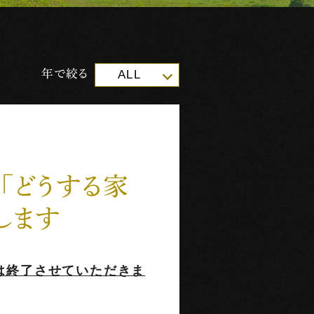
年で絞る
ALL
）「どうする家
します
は終了させていただきま