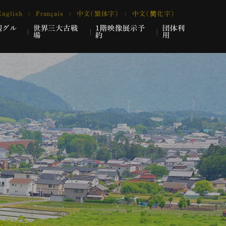
English
Français
中文（繁体字）
中文（简化字）
辺グル
世界三大古戦
1階映像展示予
団体利
場
約
用