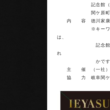
記念館（広域観光情
関ケ原町地域振興
内 容 徳川家康にま
※キーワードがそろ
は、
記念館（広域観光
れ
かです
主 催 （一社）関
協 力 岐阜関ケ原