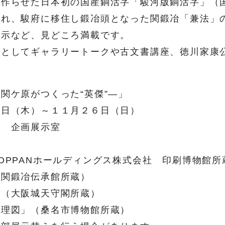
が作らせた日本初の国産銅活字「駿河版銅活字」（
され、駿府に移住し鍛冶頭となった関鍛冶「兼法」
展示など、見どころ満載です。
画としてギャラリートークや古文書講座、徳川家康
関ケ原がつくった“英傑”―」
日（木）～１１月２６日（日）
 企画展示室
PPANホールディングス株式会社 印刷博物館所
関鍛冶伝承館所蔵）
（大阪城天守閣所蔵）
理図」（桑名市博物館所蔵）