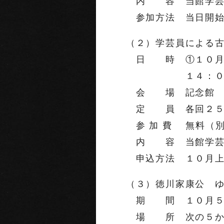
内 容 当館学芸員
参加方法 当日開始
（２）学芸員による古
日 時 ①１０月２
１４：００～
会 場 記念館 ３
定 員 各回２５
参 加 費 無料（別
内 容 当館学芸員が
申込方法 １０月上旬
（３）徳川家康公 ゆ
期 間 １０月５日
場 所 次の５か所