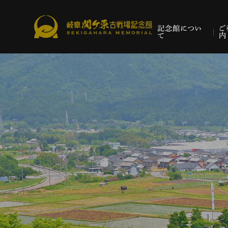
記念館につい
ご
て
内