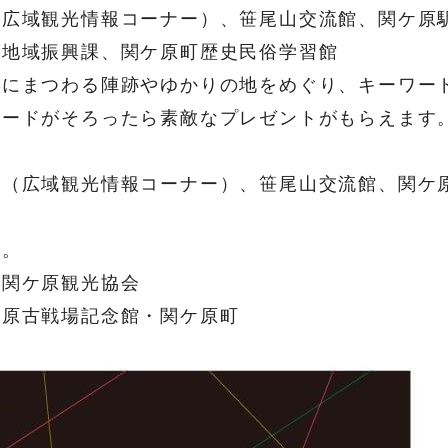
報コーナー）、笹尾山交流館、関ケ原駅
課、関ケ原町歴史民俗学習館
つわる陣跡やゆかりの地をめぐり、キーワード
ったら素敵なプレゼントがもらえます。プ
情報コーナー）、笹尾山交流館、関ケ原駅
。
ケ原観光協会
古戦場記念館・関ケ原町