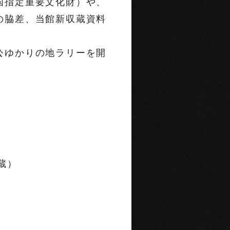
国指定重要文化財）や、
の脇差、当館新収蔵資料
公ゆかりの地ラリーを開
蔵）