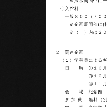
※展示期間中に一部
〇入館料
一般８００（７００）
※企画展開催に伴う
※（ ）内は２０名
２ 関連企画
（１）学芸員によるギ
日 時 ①１０月１
③１０月２７日
④１１月２４日
会 場 記念館 ２
参 加 費 無料（別