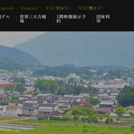
English
Français
中文（繁体字）
中文（简化字）
辺グル
世界三大古戦
1階映像展示予
団体利
場
約
用