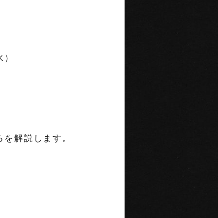
要）
水）
を解説します。
。