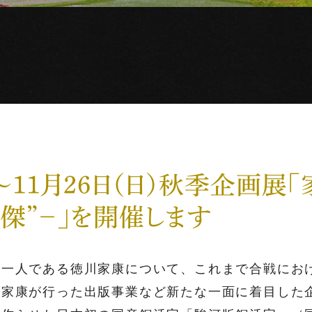
）～11月26日（日）秋季企画展
傑”－」を開催します
の一人である徳川家康について、これまで合戦にお
、家康が行った出版事業など新たな一面に着目した