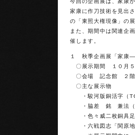
今回の企画展は、家康
家康に作刀技術を見出
の「東照大権現像」の
また、期間中は関連企
催します。
１ 秋季企画展「家康―
〇展示期間 １０月５
〇会場 記念館 ２階
〇主な展示物
・駿河版銅活字（TO
・脇差 銘 兼法（
・色々威二枚銅具足
・六戦図志「関原地