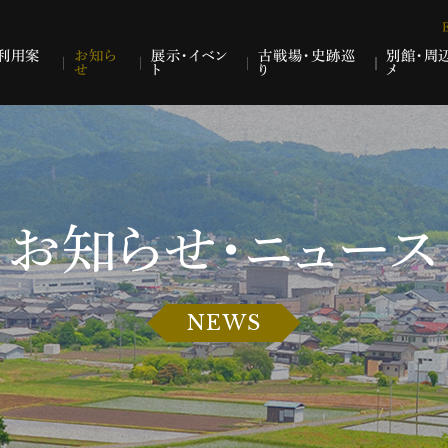
利用案
お知ら
展示・イベン
古戦場・史跡巡
別館・周
せ
ト
り
メ
お知らせ・ニュース
NEWS