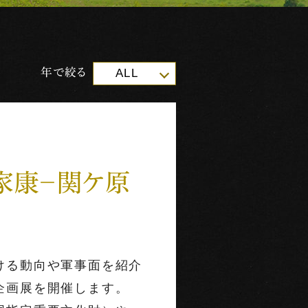
年で絞る
ALL
「家康－関ケ原
ける動向や軍事面を紹介
企画展を開催します。