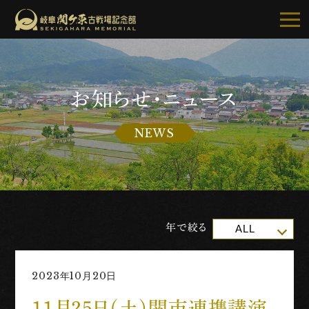
お知らせ・ニュース
記念館について
NEWS
ご利用案内
お知らせ
展示・イベント
年で絞る
ALL
古戦場・史跡巡り
2023年10月20日
別館・周辺グルメ
11月25日(土)関市連携講演