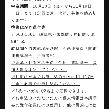
申込期間
10月20日（金）から11月19日
（日）まで（定員に達し次第、募集を締め切
ります）
往復はがき送付先
〒503-1501 岐阜県不破郡関ケ原町関ケ原
894-55
岐阜関ケ原古戦場記念館 企画連携係「関市
連携講演会」担当者宛
※応募される方の氏名、住所、電話番号、参
加人数を明記してください。
※往復はがきでお申し込みの方は11月17日
（金）必着でお申し込みください。
※1枚のハガキで2
名まで応募できます。
※お申込みいただいた方の個人情報は本講演
会の受付確認にのみ使用し、他の目的には使