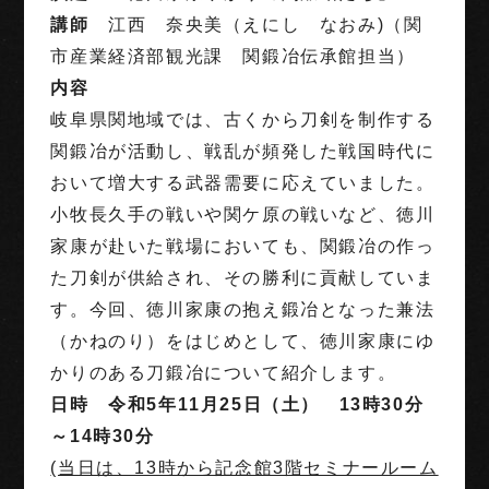
講師
江西 奈央美（えにし なおみ)（関
市産業経済部観光課 関鍛冶伝承館担当）
内容
岐阜県関地域では、古くから刀剣を制作する
関鍛冶が活動し、戦乱が頻発した戦国時代に
おいて増大する武器需要に応えていました。
小牧長久手の戦いや関ケ原の戦いなど、徳川
家康が赴いた戦場においても、関鍛冶の作っ
た刀剣が供給され、その勝利に貢献していま
す。今回、徳川家康の抱え鍛冶となった兼法
（かねのり）をはじめとして、徳川家康にゆ
かりのある刀鍛冶について紹介します。
日時
令和5年11月25日（土） 13時30分
～14時30分
(当日は、13時から記念館3階セミナールーム