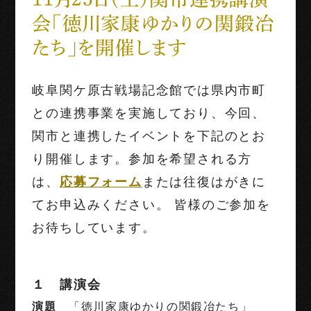
会「徳川家康ゆかりの関鍛冶
世界三大古戦場
たち」を開催します
1階映像展示予約
岐阜関ケ原古戦場記念館では県内市町
団体利用
との連携事業を実施しており、今回、
関市と連携したイベントを下記のとお
English
Français
中文（繁体字）
中文（简化字）
り開催します。参加を希望
される方
は、
応募フォーム
または往復はがきに
てお申込みください。 皆様のご参加を
お待ちしています。
１ 講演会
演題
「徳川家康ゆかりの関鍛冶たち」