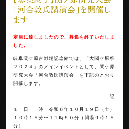
「河合敦氏講演会」を開催し
世界三大古戦場
ます
1階映像展示予約
定員に達しましたので、募集を終了いたしま
団体利用
した。
岐阜関ケ原古戦場記念館では、「大関ケ原祭
English
Français
中文（繁体字）
中文（简化字）
２０２４」のメインイベントとして、関ケ原
研究大会「河合敦氏講演会」を下記のとおり
開催します。
記
１ 日 時 令和６年１０月１９日（土）
１０時１５分〜１１時５０分（開場９時１５
分）