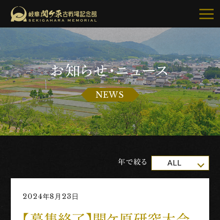
お知らせ・ニュース
記念館について
NEWS
ご利用案内
お知らせ
展示・イベント
年で絞る
ALL
古戦場・史跡巡り
2024年8月23日
別館・周辺グルメ
【募集終了】関ケ原研究大会