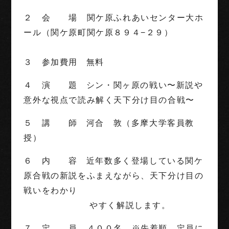
２ 会 場 関ケ原ふれあいセンター大ホ
ール（関ケ原町関ケ原８９４−２９）
３ 参加費用 無料
４ 演 題 シン・関ヶ原の戦い〜新説や
意外な視点で読み解く天下分け目の合戦〜
５ 講 師 河合 敦（多摩大学客員教
授）
６ 内 容 近年数多く登場している関ケ
原合戦の新説をふまえながら、天下分け目の
戦いをわかり
やすく解説します。
７ 定 員 ４００名 ※先着順。定員に