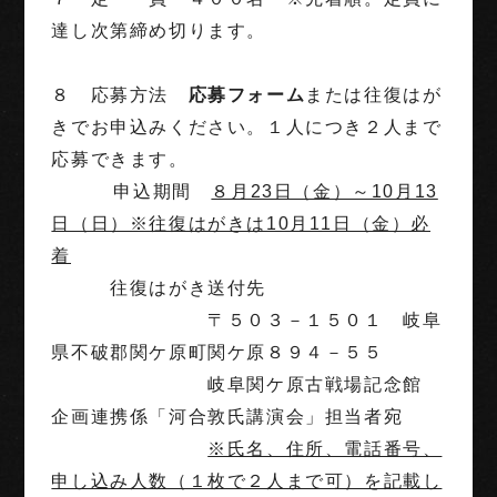
達し次第締め切ります。
８ 応募方法
応募フォーム
または往復はが
きでお申込みください。１人につき２人まで
応募できます。
申込期間
８月23日（金）～10月13
日（日）※往復はがきは10月11日（金）必
着
往復はがき送付先
〒５０３－１５０１ 岐阜
県不破郡関ケ原町関ケ原８９４－５５
岐阜関ケ原古戦場記念館
企画連携係「河合敦氏講演会」担当者宛
※氏名、住所、電話番号、
申し込み人数（１枚で２人まで可）を記載し