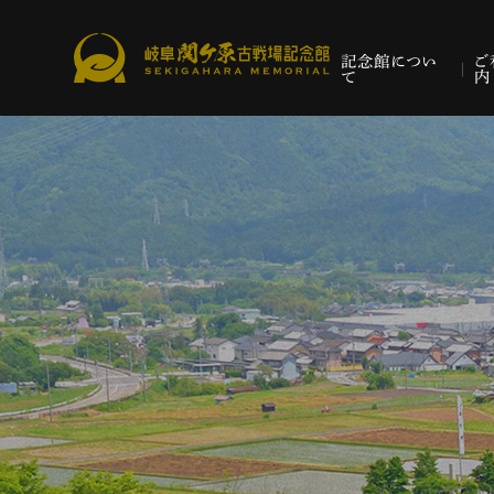
記念館につい
ご
て
内