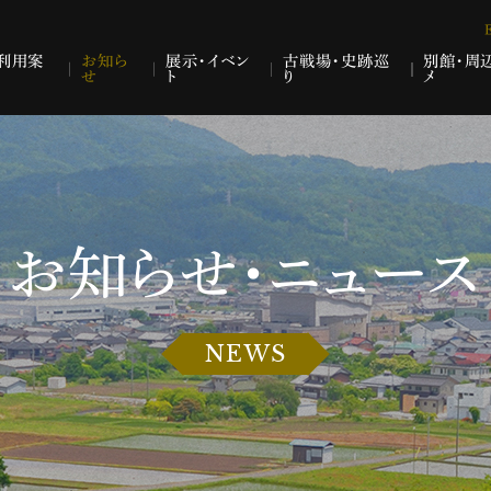
利用案
お知ら
展示・イベン
古戦場・史跡巡
別館・周
せ
ト
り
メ
お知らせ・ニュース
NEWS