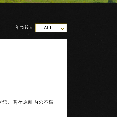
年で絞る
ALL
習館、関ケ原町内の不破