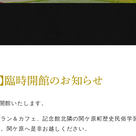
月）】臨時開館のお知らせ
時開館いたします。
トラン＆カフェ、記念館北隣の関ケ原町歴史民俗学
す。関ケ原へ是非お越しください。