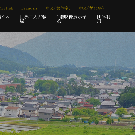
English
Français
中文（繁体字）
中文（简化字）
辺グル
世界三大古戦
1階映像展示予
団体利
場
約
用