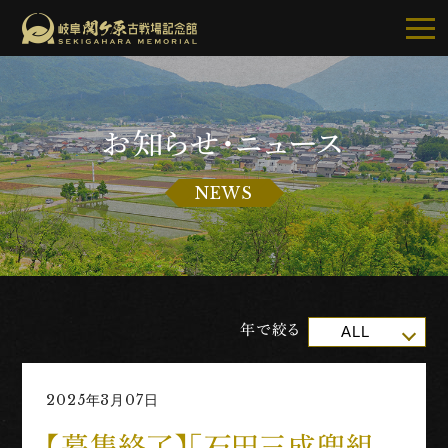
お知らせ・ニュース
記念館について
NEWS
ご利用案内
お知らせ
展示・イベント
年で絞る
ALL
古戦場・史跡巡り
2025年3月07日
別館・周辺グルメ
【募集終了】「石田三成兜組