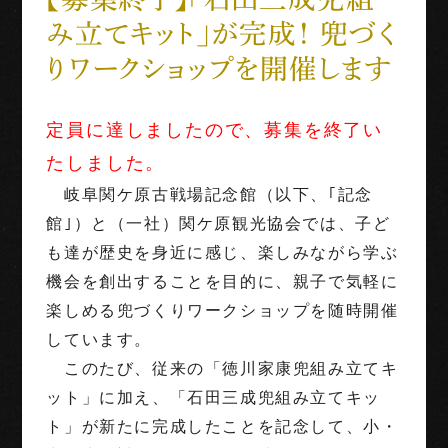
み立てキット」が完成！ 兜づく
世界三大古戦場
りワークショップを開催します
1階映像展示予約
定員に達しましたので、募集を終了い
団体利用
たしました。
岐阜関ケ原古戦場記念館（以下、｢記念
English
Français
中文（繁体字）
中文（简化字）
館｣）と（一社）関ケ原観光協会では、子ど
も達が歴史を身近に感じ、楽しみながら学ぶ
機会を創出することを目的に、親子で気軽に
楽しめる兜づくりワークショップを随時開催
しています。
このたび、従来の「徳川家康兜組み立てキ
ット」に加え、「石田三成兜組み立てキッ
ト」が新たに完成したことを記念して、小・