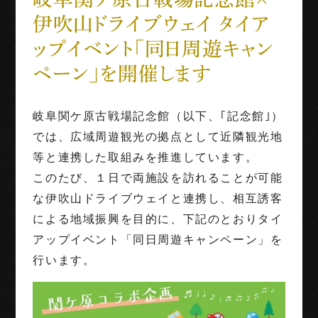
伊吹山ドライブウェイ タイア
世界三大古戦場
ップイベント「同日周遊キャン
1階映像展示予約
ペーン」を開催します
団体利用
岐阜関ケ原古戦場記念館（以下、｢記念館｣）
では、広域周遊観光の拠点として近隣観光地
English
Français
中文（繁体字）
中文（简化字）
等と連携した取組みを推進しています。
このたび、１日で両施設を訪れることが可能
な伊吹山ドライブウェイと連携し、相互誘客
による地域振興を目的に、下記のとおりタイ
アップイベント「同日周遊キャンペーン」を
行います。