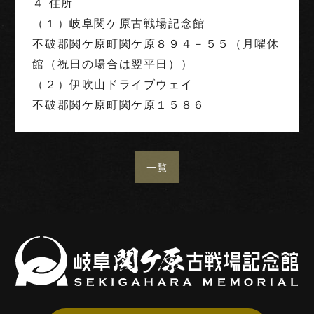
４ 住所
（１）岐阜関ケ原古戦場記念館
不破郡関ケ原町関ケ原８９４－５５（月曜休
館（祝日の場合は翌平日））
（２）伊吹山ドライブウェイ
不破郡関ケ原町関ケ原１５８６
一覧