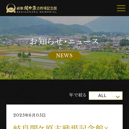
お知らせ・ニュース
記念館について
NEWS
ご利用案内
お知らせ
展示・イベント
年で絞る
ALL
古戦場・史跡巡り
2025年6月05日
別館・周辺グルメ
岐阜関ケ原古戦場記念館×