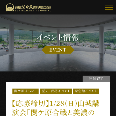
イベント情報
記念館について
EVENT
ご利用案内
お知らせ
開催終了
展示・イベント
歴史・武将イベント
記念館イベント
関ケ原イベント
古戦場・史跡巡り
【応募締切】1/28(日)山城講
別館・周辺グルメ
演会「関ケ原合戦と美濃の