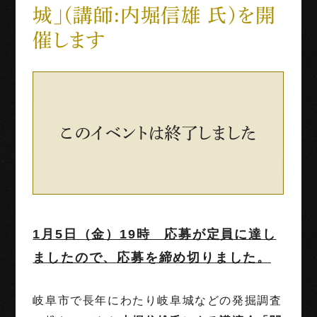
城」(講師:内堀信雄 氏)を開
世界三大古戦場
催します
1階映像展示予約
団体利用
このイベントは終了しました
English
Français
中文（繁体字）
中文（简化字）
1月5日（金）19時 応募が定員に達し
ましたので、応募を締め切りました。
岐阜市で長年にわたり岐阜城などの発掘調査