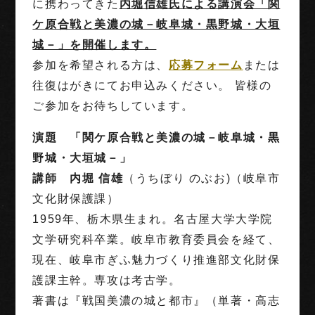
に携わってきた
内堀信雄氏による講演会「関
ケ原合戦と美濃の城－岐阜城・黒野城・大垣
城－」を開催します。
参加を希望される方は、
応募フォーム
または
往復はがきにてお申込みください。 皆様の
ご参加をお待ちしています。
演題 「関ケ原合戦と美濃の城－岐阜城・黒
野城・大垣城－」
講師 内堀 信雄
（うちぼり のぶお)（岐阜市
文化財保護課）
1959年、栃木県生まれ。名古屋大学大学院
文学研究科卒業。岐阜市教育委員会を経て、
現在、岐阜市ぎふ魅力づくり推進部文化財保
護課主幹。専攻は考古学。
著書は『戦国美濃の城と都市』（単著・高志