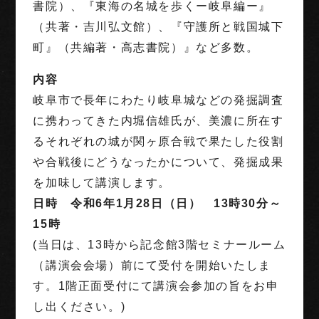
書院）、『東海の名城を歩くー岐阜編ー』
（共著・吉川弘文館）、『守護所と戦国城下
町』（共編著・高志書院）』など多数。
内容
岐阜市で長年にわたり岐阜城などの発掘調査
に携わってきた内堀信雄氏が、美濃に所在す
るそれぞれの城が関ヶ原合戦で果たした役割
や合戦後にどうなったかについて、発掘成果
を加味して講演します。
日時
令和6年1月28日（日） 13時30分～
15時
(当日は、13時から記念館3階セミナールーム
（講演会会場）前にて受付を開始いたしま
す。1階正面受付にて講演会参加の旨をお申
し出ください。)