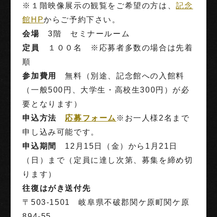
※１階映像展示の観覧をご希望の方は、
記念
館HP
からご予約下さい。
会場
3階 セミナールーム
定員
１００名 ※応募者多数の場合は先着
順
参加費用
無料（別途、記念館への入館料
（一般500円、大学生・高校生300円）が必
要となります）
申込方法
応募フォーム
※お一人様2名まで
申し込み可能です。
申込期間
12月15日（金）から1月21日
（日）まで（定員に達し次第、募集を締め切
ります）
往復はがき送付先
〒503-1501 岐阜県不破郡関ケ原町関ケ原
894-55