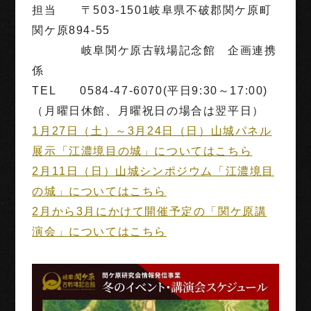
担当 〒503-1501岐阜県不破郡関ケ原町
関ケ原894-55
岐阜関ケ原古戦場記念館 企画連携
係
TEL 0584-47-6070(平日9:30～17:00)
（月曜日休館、月曜祝日の場合は翌平日）
1月27日（土）～3月24日（日）山城パネル
展示「江濃境目の城」についてはこちら
2月11日（日）山城シンポジウム「江濃境目
の城」についてはこちら
2月から3月にかけて開催予定の「関ケ原講
演会」についてはこちら