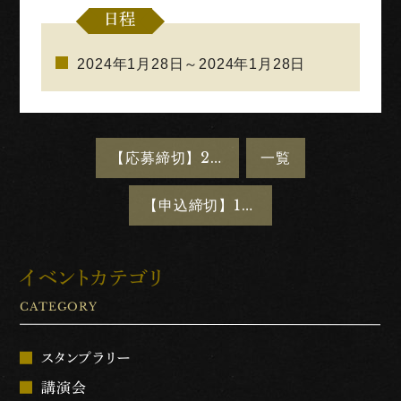
日程
2024年1月28日～2024年1月28日
【応募締切】2/11(日)山城シンポジウム「江濃境目の城」を開催します
一覧
【申込締切】12/20(水)神田明神（東京都）にて「小和田哲男 岐阜関ケ原古戦場記念館長特別講演会」を開催します
イベントカテゴリ
CATEGORY
スタンプラリー
講演会